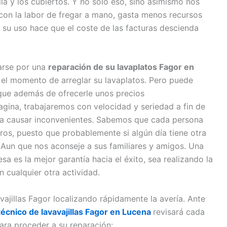
la y los cubiertos. Y no solo eso, sino asimismo nos
con la labor de fregar a mano, gasta menos recursos
e su uso hace que el coste de las facturas descienda
tarse por una
reparación de su lavaplatos Fagor en
 el momento de arreglar su lavaplatos. Pero puede
que además de ofrecerle unos precios
gina, trabajaremos con velocidad y seriedad a fin de
a a causar inconvenientes. Sabemos que cada persona
tros, puesto que probablemente si algún día tiene otra
 Aun que nos aconseje a sus familiares y amigos. Una
a es la mejor garantía hacia el éxito, sea realizando la
n cualquier otra actividad.
vajillas Fagor localizando rápidamente la avería. Ante
técnico de lavavajillas Fagor en Lucena
revisará cada
ara proceder a su reparación: