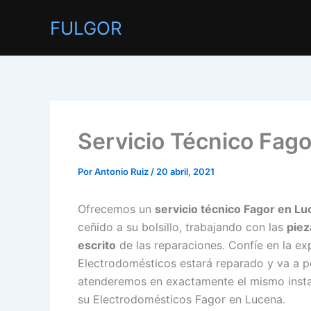
Ir
FULGOR
al
contenido
Servicio Técnico Fag
Por
Antonio Ruiz
/
20 abril, 2021
Ofrecemos un
servicio técnico Fagor en Lu
ceñido a su bolsillo, trabajando con las
piez
escrito
de las reparaciones. Confíe en la ex
Electrodomésticos estará reparado y va a p
atenderemos en exactamente el mismo instant
su Electrodomésticos Fagor en Lucena.