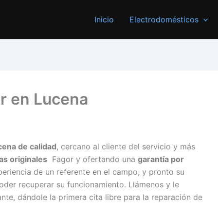
Inicio
Electrodomésticos
or en Lucena
cena de calidad
, cercano al cliente del servicio y más
as originales
Fagor y ofertando una
garantía por
periencia de un referente en el campo, y pronto su
oder recuperar su funcionamiento. Llámenos y le
e, dándole la primera cita libre para la reparación de