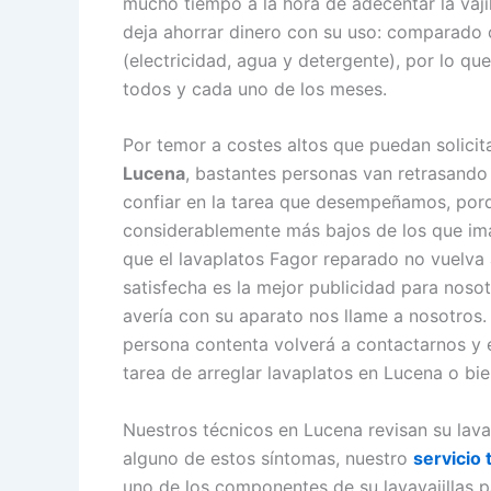
mucho tiempo a la hora de adecentar la vajil
deja ahorrar dinero con su uso: comparado 
(electricidad, agua y detergente), por lo qu
todos y cada uno de los meses.
Por temor a costes altos que puedan solici
Lucena
, bastantes personas van retrasando
confiar en la tarea que desempeñamos, por
considerablemente más bajos de los que ima
que el lavaplatos Fagor reparado no vuelv
satisfecha es la mejor publicidad para noso
avería con su aparato nos llame a nosotros.
persona contenta volverá a contactarnos y es
tarea de arreglar lavaplatos en Lucena o bie
Nuestros técnicos en Lucena revisan su lava
alguno de estos síntomas, nuestro
servicio 
uno de los componentes de su lavavajillas p