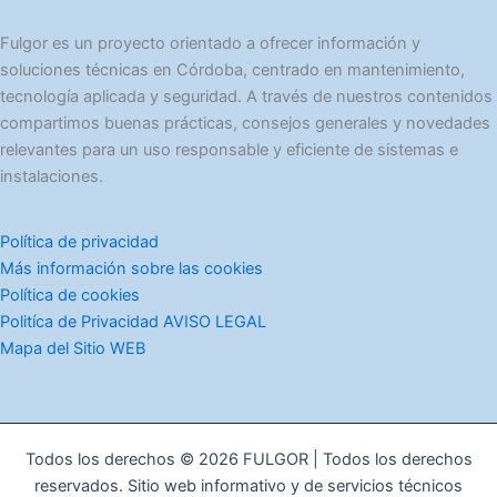
o
r
Fulgor es un proyecto orientado a ofrecer información y
í
soluciones técnicas en Córdoba, centrado en mantenimiento,
a
tecnología aplicada y seguridad. A través de nuestros contenidos
s
compartimos buenas prácticas, consejos generales y novedades
relevantes para un uso responsable y eficiente de sistemas e
instalaciones.
Política de privacidad
Más información sobre las cookies
Política de cookies
Politíca de Privacidad AVISO LEGAL
Mapa del Sitio WEB
Todos los derechos © 2026 FULGOR | Todos los derechos
reservados. Sitio web informativo y de servicios técnicos