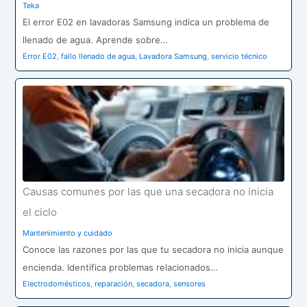
Teka
El error E02 en lavadoras Samsung indica un problema de
llenado de agua. Aprende sobre…
Error E02
,
fallo llenado de agua
,
Lavadora Samsung
,
servicio técnico
Causas comunes por las que una secadora no inicia
el ciclo
Mantenimiento y cuidado
Conoce las razones por las que tu secadora no inicia aunque
encienda. Identifica problemas relacionados…
Electrodomésticos
,
reparación
,
secadora
,
sensores