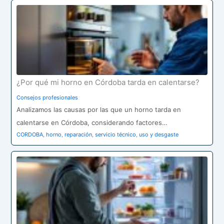
p
o
r
:
¿Por qué mi horno en Córdoba tarda en calentarse?
Consejos profesionales
Analizamos las causas por las que un horno tarda en
calentarse en Córdoba, considerando factores…
CORDOBA
,
horno
,
reparación
,
servicio técnico
,
uso y desgaste