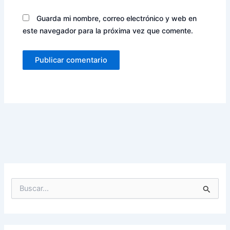
Guarda mi nombre, correo electrónico y web en
este navegador para la próxima vez que comente.
B
u
s
c
a