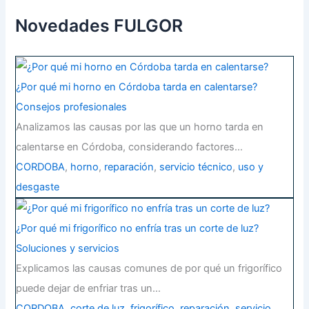
r
p
Novedades FULGOR
o
r
:
¿Por qué mi horno en Córdoba tarda en calentarse?
Consejos profesionales
Analizamos las causas por las que un horno tarda en
calentarse en Córdoba, considerando factores…
CORDOBA
,
horno
,
reparación
,
servicio técnico
,
uso y
desgaste
¿Por qué mi frigorífico no enfría tras un corte de luz?
Soluciones y servicios
Explicamos las causas comunes de por qué un frigorífico
puede dejar de enfriar tras un…
CORDOBA
,
corte de luz
,
frigorífico
,
reparación
,
servicio