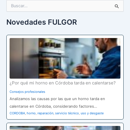
B
u
s
c
Novedades FULGOR
a
r
p
o
r
:
¿Por qué mi horno en Córdoba tarda en calentarse?
Consejos profesionales
Analizamos las causas por las que un horno tarda en
calentarse en Córdoba, considerando factores…
CORDOBA
,
horno
,
reparación
,
servicio técnico
,
uso y desgaste