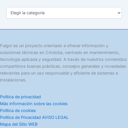
C
a
t
e
g
o
r
Fulgor es un proyecto orientado a ofrecer información y
í
soluciones técnicas en Córdoba, centrado en mantenimiento,
a
tecnología aplicada y seguridad. A través de nuestros contenidos
s
compartimos buenas prácticas, consejos generales y novedades
relevantes para un uso responsable y eficiente de sistemas e
instalaciones.
Política de privacidad
Más información sobre las cookies
Política de cookies
Politíca de Privacidad AVISO LEGAL
Mapa del Sitio WEB